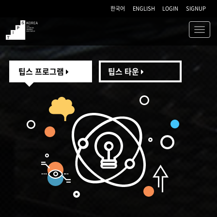
한국어
ENGLISH
LOGIN
SIGNUP
Toggl
navig
TIPS
팁스 프로그램
팁스 타운