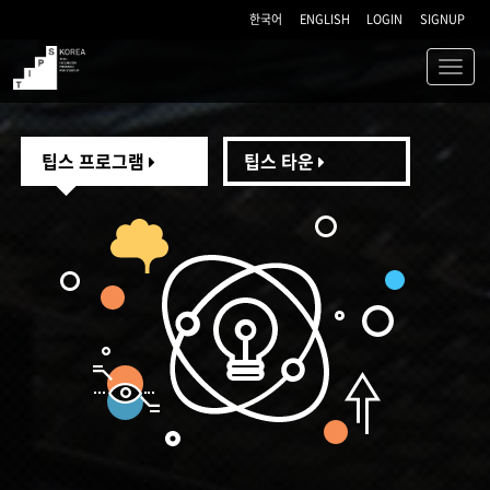
한국어
ENGLISH
LOGIN
SIGNUP
Toggl
navig
TIPS
팁스 프로그램
팁스 타운