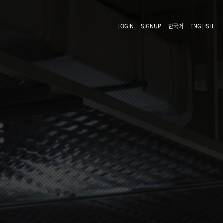
LOGIN
SIGNUP
한국어
ENGLISH