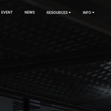
EVENT
NEWS
RESOURCES
INFO