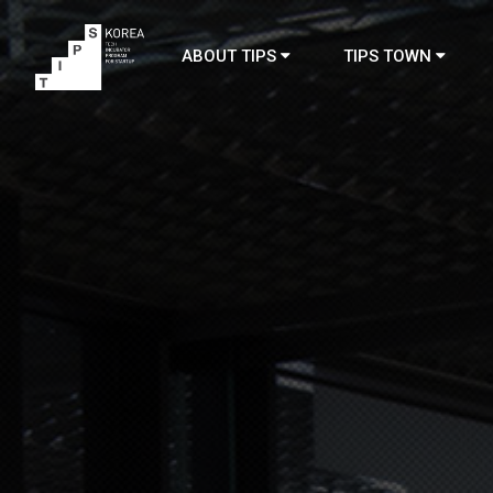
ABOUT TIPS
TIPS TOWN
TIPS