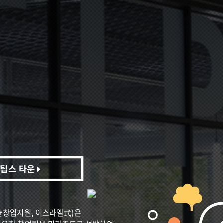
팁스 타운
팁스 타운
술창업지원, 이스라엘式)은