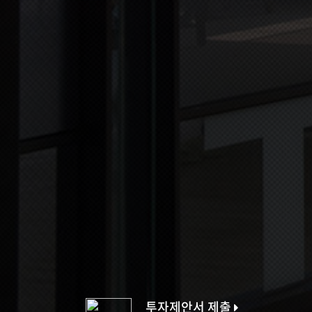
투자제안서 제출