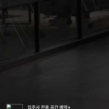
입주사 전용 공간 예약