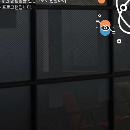
보유한 창업팀을 민간주도로 선발하여
는 프로그램입니다.