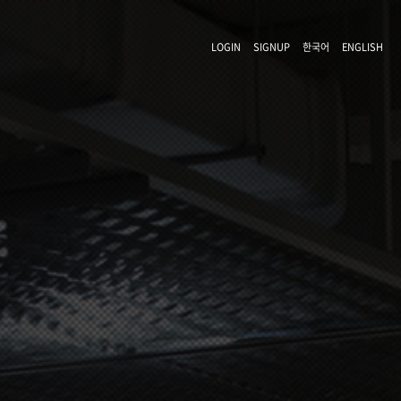
LOGIN
SIGNUP
한국어
ENGLISH