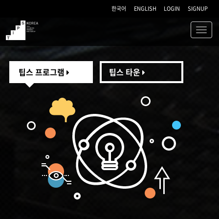
한국어
ENGLISH
LOGIN
SIGNUP
Toggl
navig
TIPS
팁스 프로그램
팁스 타운