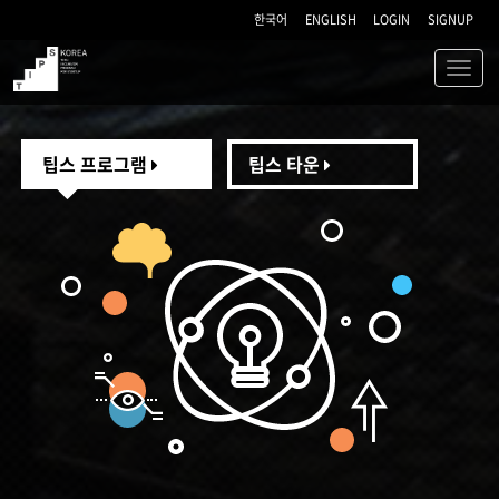
한국어
ENGLISH
LOGIN
SIGNUP
Toggl
navig
TIPS
팁스 프로그램
팁스 타운