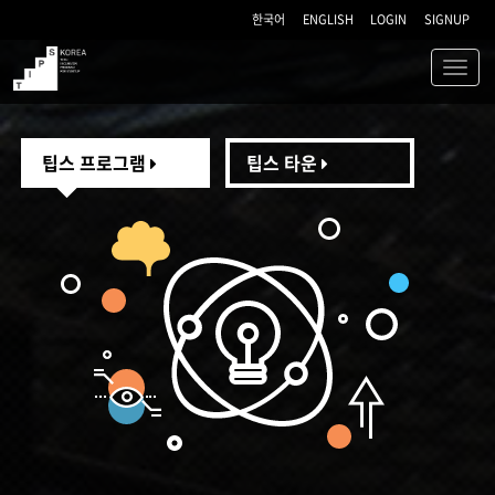
한국어
ENGLISH
LOGIN
SIGNUP
Toggl
navig
TIPS
팁스 프로그램
팁스 타운