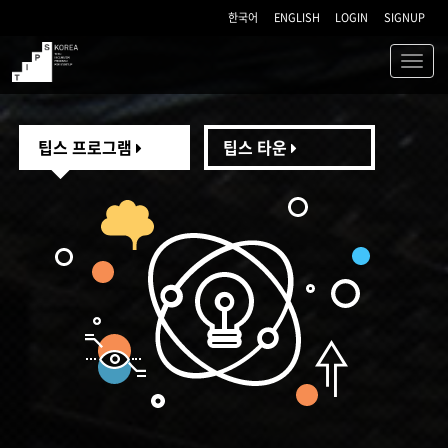
한국어
ENGLISH
LOGIN
SIGNUP
Toggl
navig
TIPS
팁스 프로그램
팁스 타운