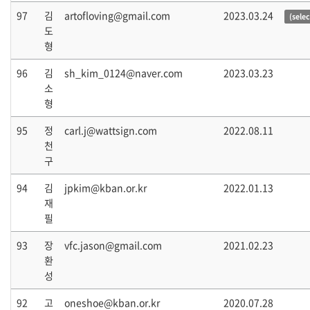
97
김
artofloving@gmail.com
2023.03.24
(sele
도
형
96
김
sh_kim_0124@naver.com
2023.03.23
소
형
95
정
carl.j@wattsign.com
2022.08.11
천
구
94
김
jpkim@kban.or.kr
2022.01.13
재
필
93
장
vfc.jason@gmail.com
2021.02.23
환
성
92
고
oneshoe@kban.or.kr
2020.07.28