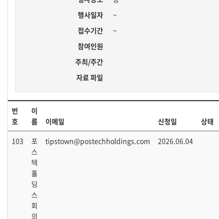
행사일자
~
접수기간
~
참여인원
주최/주간
자료 파일
번
이
호
름
이메일
신청일
상태
103
포
tipstown@postechholdings.com
2026.06.04
스
텍
홀
딩
스
회
의