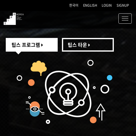
한국어
ENGLISH
LOGIN
SIGNUP
Toggl
navig
TIPS
팁스 프로그램
팁스 타운