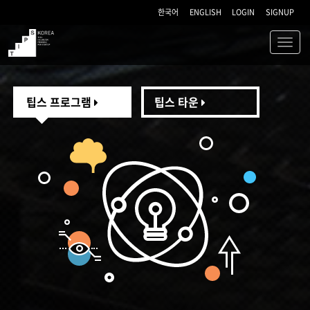
한국어
ENGLISH
LOGIN
SIGNUP
Toggl
navig
TIPS
팁스 프로그램
팁스 타운