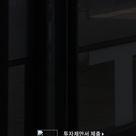
투자제안서 제출