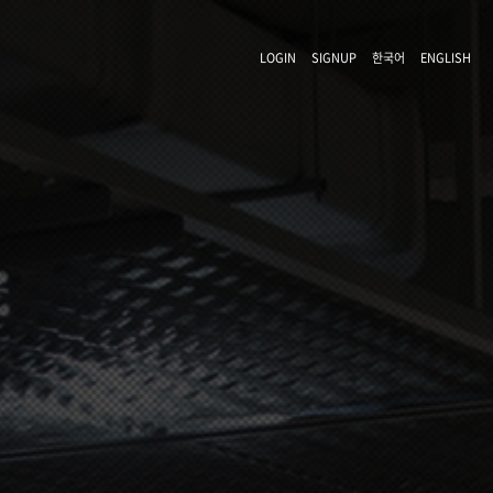
LOGIN
SIGNUP
한국어
ENGLISH