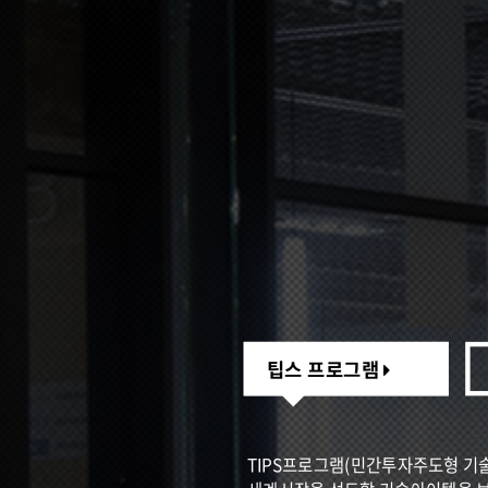
팁스 프로그램
팁스 프로그램
TIPS프로그램(민간투자주도형 기