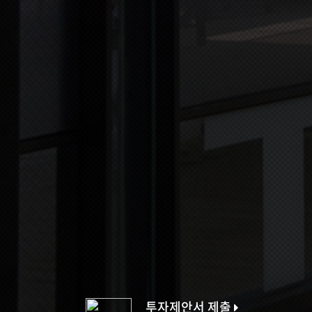
투자제안서 제출