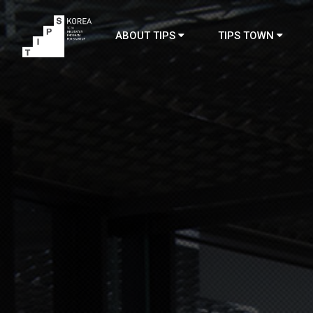
ABOUT TIPS
TIPS TOWN
TIPS