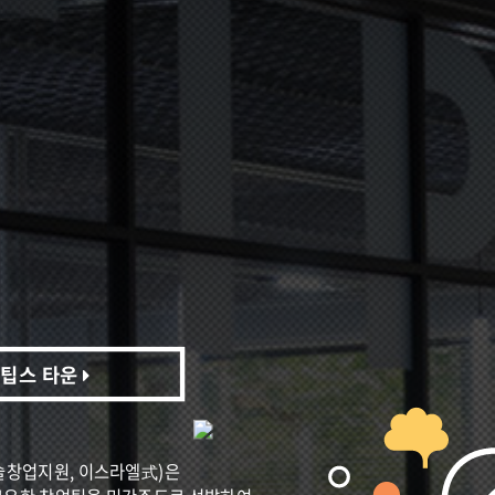
팁스 타운
팁스 타운
술창업지원, 이스라엘式)은