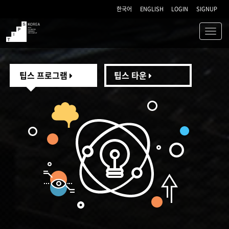
한국어
ENGLISH
LOGIN
SIGNUP
Toggl
navig
TIPS
팁스 프로그램
팁스 타운