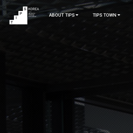
ABOUT TIPS
TIPS TOWN
TIPS