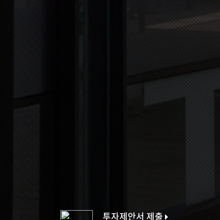
투자제안서 제출