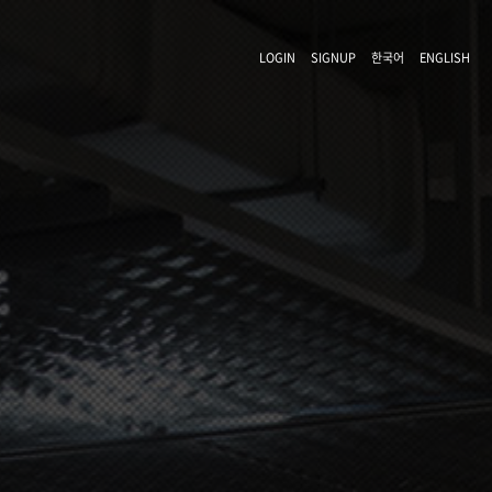
LOGIN
SIGNUP
한국어
ENGLISH