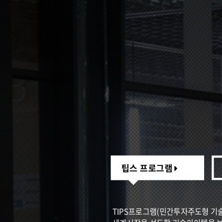
팁스 프로그램
팁스 프로그램
TIPS프로그램(민간투자주도형 기