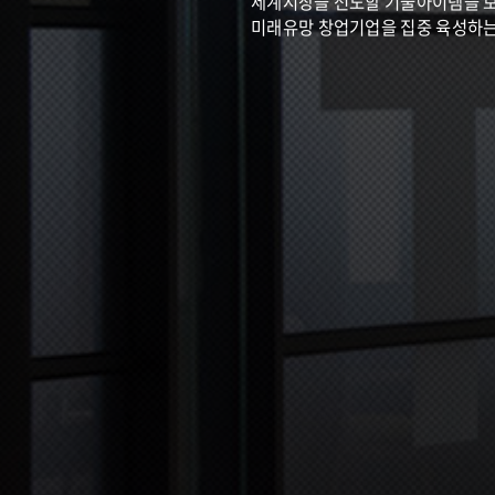
세계시장을 선도할 기술아이템을 
미래유망 창업기업을 집중 육성하