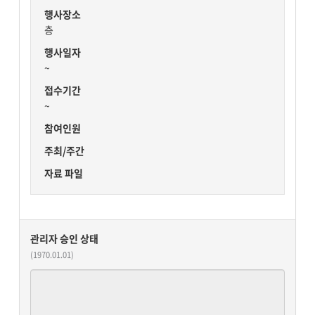
행사장소
층
행사일자
~
접수기간
~
참여인원
주최/주간
자료 파일
관리자 승인 상태
(1970.01.01)