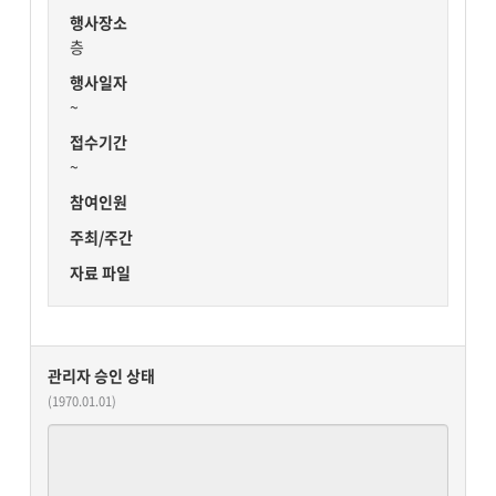
행사장소
층
행사일자
~
접수기간
~
참여인원
주최/주간
자료 파일
관리자 승인 상태
(1970.01.01)