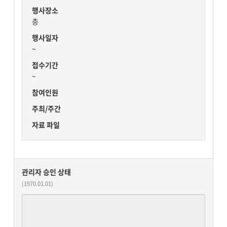
행사장소
층
행사일자
~
접수기간
~
참여인원
주최/주간
자료 파일
관리자 승인 상태
(1970.01.01)