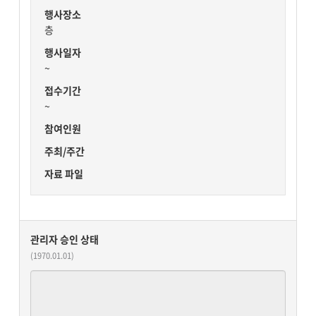
행사장소
층
행사일자
~
접수기간
~
참여인원
주최/주간
자료 파일
관리자 승인 상태
(1970.01.01)