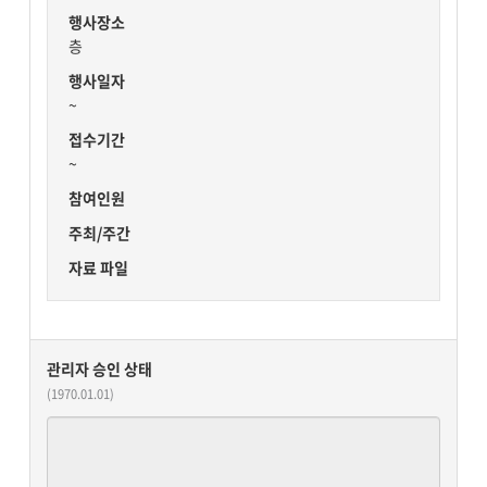
행사장소
층
행사일자
~
접수기간
~
참여인원
주최/주간
자료 파일
관리자 승인 상태
(1970.01.01)