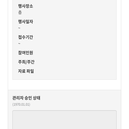
행사장소
층
행사일자
~
접수기간
~
참여인원
주최/주간
자료 파일
관리자 승인 상태
(1970.01.01)