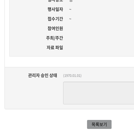
행사일자
~
접수기간
~
참여인원
주최/주간
자료 파일
관리자 승인 상태
(1970.01.01)
목록보기