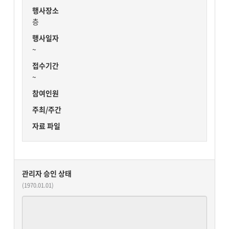
행사장소
층
행사일자
~
접수기간
~
참여인원
주최/주간
자료 파일
관리자 승인 상태
(1970.01.01)