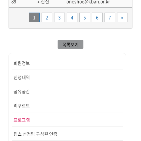
89
고한신
oneshoe@kban.or.kr
끝
1
2
3
4
5
6
7
»
목록보기
회원정보
신청내역
공유공간
리쿠르트
프로그램
팁스 선정팀 구성원 인증