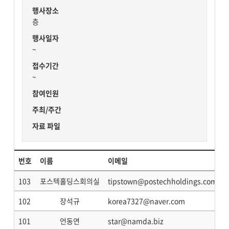
행사장소
층
행사일자
~
접수기간
~
참여인원
주최/주간
자료 파일
번호
이름
이메일
103
포스텍홀딩스회의실
tipstown@postechholdings.com
102
장석규
korea7327@naver.com
101
언동연
star@namda.biz