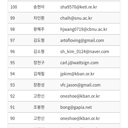
100
송현아
sha9570@keti.re.kr
99
차인환
chaih@snu.ac.kr
98
왕혜주
hjwang0719@cbnu.ac.kr
97
김도형
artofloving@gmail.com
96
김소형
sh_kim_0124@naver.com
95
정천구
carl.j@wattsign.com
94
김재필
jpkim@kban.or.kr
93
장환성
vfc.jason@gmail.com
92
고한신
oneshoe@kban.or.kr
91
조봉현
bong@gapia.net
90
고한신
oneshoe@kban.or.kr