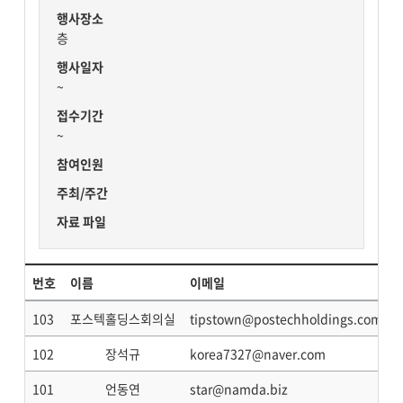
행사장소
층
행사일자
~
접수기간
~
참여인원
주최/주간
자료 파일
번호
이름
이메일
103
포스텍홀딩스회의실
tipstown@postechholdings.com
102
장석규
korea7327@naver.com
101
언동연
star@namda.biz