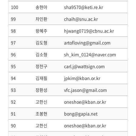
100
송현아
sha9570@keti.re.kr
99
차인환
chaih@snu.ac.kr
98
왕혜주
hjwang0719@cbnu.ac.kr
97
김도형
artofloving@gmail.com
96
김소형
sh_kim_0124@naver.com
95
정천구
carl.j@wattsign.com
94
김재필
jpkim@kban.or.kr
93
장환성
vfc.jason@gmail.com
92
고한신
oneshoe@kban.or.kr
91
조봉현
bong@gapia.net
90
고한신
oneshoe@kban.or.kr