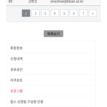
89
고한신
oneshoe@kban.or.kr
끝
1
2
3
4
5
6
7
»
목록보기
회원정보
신청내역
공유공간
리쿠르트
프로그램
팁스 선정팀 구성원 인증