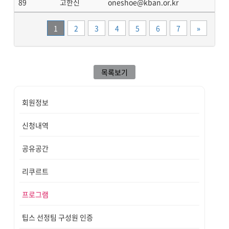
89
고한신
oneshoe@kban.or.kr
끝
1
2
3
4
5
6
7
»
목록보기
회원정보
신청내역
공유공간
리쿠르트
프로그램
팁스 선정팀 구성원 인증