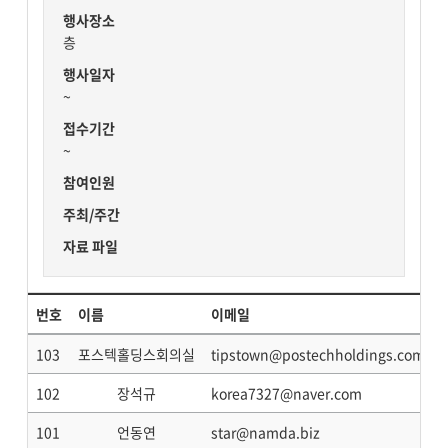
행사장소
층
행사일자
~
접수기간
~
참여인원
주최/주간
자료 파일
번호
이름
이메일
103
포스텍홀딩스회의실
tipstown@postechholdings.com
102
장석규
korea7327@naver.com
101
언동연
star@namda.biz