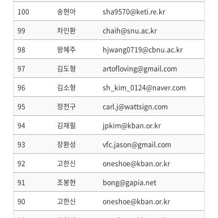
100
송현아
sha9570@keti.re.kr
99
차인환
chaih@snu.ac.kr
98
왕혜주
hjwang0719@cbnu.ac.kr
97
김도형
artofloving@gmail.com
96
김소형
sh_kim_0124@naver.com
95
정천구
carl.j@wattsign.com
94
김재필
jpkim@kban.or.kr
93
장환성
vfc.jason@gmail.com
92
고한신
oneshoe@kban.or.kr
91
조봉현
bong@gapia.net
90
고한신
oneshoe@kban.or.kr