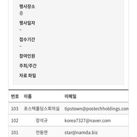
행사장소
층
행사일자
~
접수기간
~
참여인원
주최/주간
자료 파일
번호
이름
이메일
103
포스텍홀딩스회의실
tipstown@postechholdings.com
102
장석규
korea7327@naver.com
101
언동연
star@namda.biz