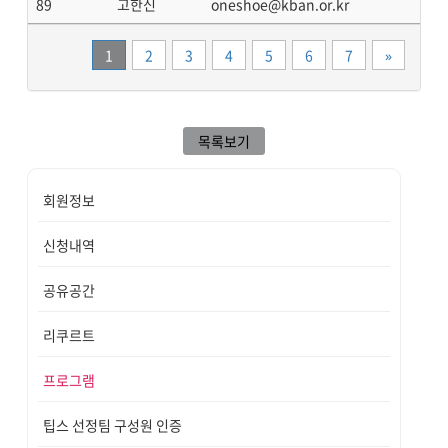
89
고한신
oneshoe@kban.or.kr
끝
1
2
3
4
5
6
7
»
목록보기
회원정보
신청내역
공유공간
리쿠르트
프로그램
팁스 선정팀 구성원 인증