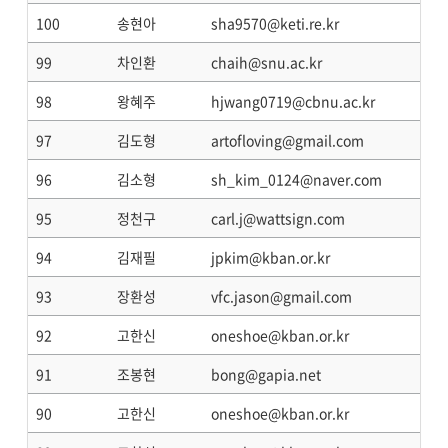
100
송현아
sha9570@keti.re.kr
99
차인환
chaih@snu.ac.kr
98
왕혜주
hjwang0719@cbnu.ac.kr
97
김도형
artofloving@gmail.com
96
김소형
sh_kim_0124@naver.com
95
정천구
carl.j@wattsign.com
94
김재필
jpkim@kban.or.kr
93
장환성
vfc.jason@gmail.com
92
고한신
oneshoe@kban.or.kr
91
조봉현
bong@gapia.net
90
고한신
oneshoe@kban.or.kr