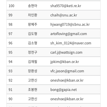
100
송현아
sha9570@keti.re.kr
99
차인환
chaih@snu.ac.kr
98
왕혜주
hjwang0719@cbnu.ac.kr
97
김도형
artofloving@gmail.com
96
김소형
sh_kim_0124@naver.com
95
정천구
carl.j@wattsign.com
94
김재필
jpkim@kban.or.kr
93
장환성
vfc.jason@gmail.com
92
고한신
oneshoe@kban.or.kr
91
조봉현
bong@gapia.net
90
고한신
oneshoe@kban.or.kr