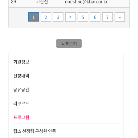
89
고한신
oneshoe@kban.or.kr
끝
1
2
3
4
5
6
7
»
목록보기
회원정보
신청내역
공유공간
리쿠르트
프로그램
팁스 선정팀 구성원 인증