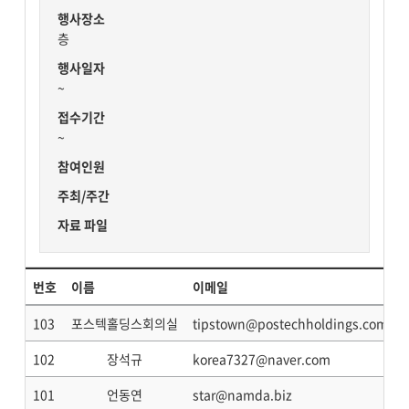
행사장소
층
행사일자
~
접수기간
~
참여인원
주최/주간
자료 파일
번호
이름
이메일
103
포스텍홀딩스회의실
tipstown@postechholdings.com
102
장석규
korea7327@naver.com
101
언동연
star@namda.biz