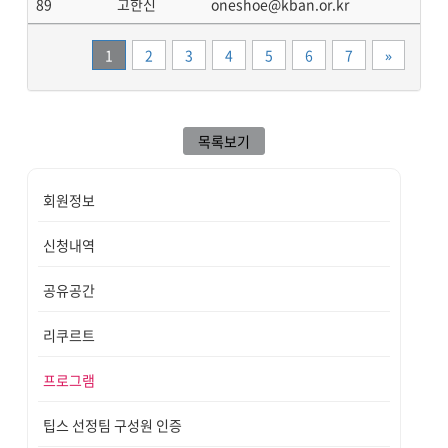
89
고한신
oneshoe@kban.or.kr
끝
1
2
3
4
5
6
7
»
목록보기
회원정보
신청내역
공유공간
리쿠르트
프로그램
팁스 선정팀 구성원 인증