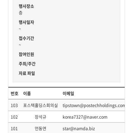
행사장소
층
행사일자
~
접수기간
~
참여인원
주최/주간
자료 파일
번호
이름
이메일
103
포스텍홀딩스회의실
tipstown@postechholdings.com
102
장석규
korea7327@naver.com
101
언동연
star@namda.biz