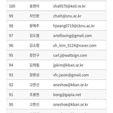
100
송현아
sha9570@keti.re.kr
99
차인환
chaih@snu.ac.kr
98
왕혜주
hjwang0719@cbnu.ac.kr
97
김도형
artofloving@gmail.com
96
김소형
sh_kim_0124@naver.com
95
정천구
carl.j@wattsign.com
94
김재필
jpkim@kban.or.kr
93
장환성
vfc.jason@gmail.com
92
고한신
oneshoe@kban.or.kr
91
조봉현
bong@gapia.net
90
고한신
oneshoe@kban.or.kr