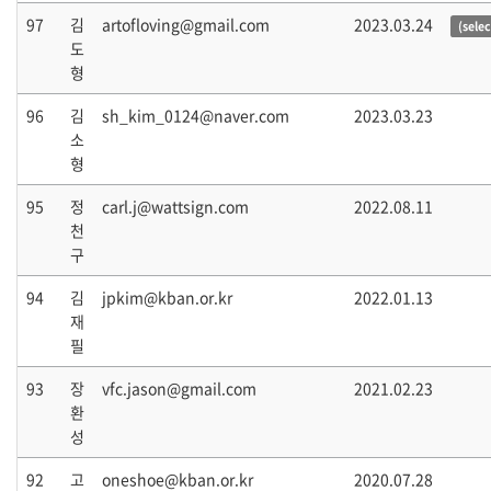
97
김
artofloving@gmail.com
2023.03.24
(sele
도
형
96
김
sh_kim_0124@naver.com
2023.03.23
소
형
95
정
carl.j@wattsign.com
2022.08.11
천
구
94
김
jpkim@kban.or.kr
2022.01.13
재
필
93
장
vfc.jason@gmail.com
2021.02.23
환
성
92
고
oneshoe@kban.or.kr
2020.07.28