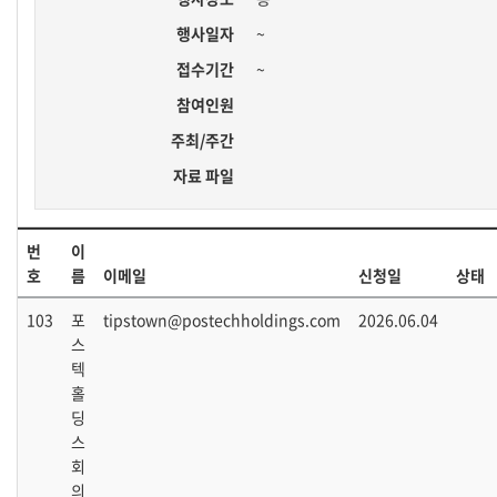
행사일자
~
접수기간
~
참여인원
주최/주간
자료 파일
번
이
호
름
이메일
신청일
상태
103
포
tipstown@postechholdings.com
2026.06.04
스
텍
홀
딩
스
회
의