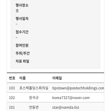
행사장소
층
행사일자
~
접수기간
~
참여인원
주최/주간
자료 파일
번호
이름
이메일
103
포스텍홀딩스회의실
tipstown@postechholdings.com
102
장석규
korea7327@naver.com
101
언동연
star@namda.biz