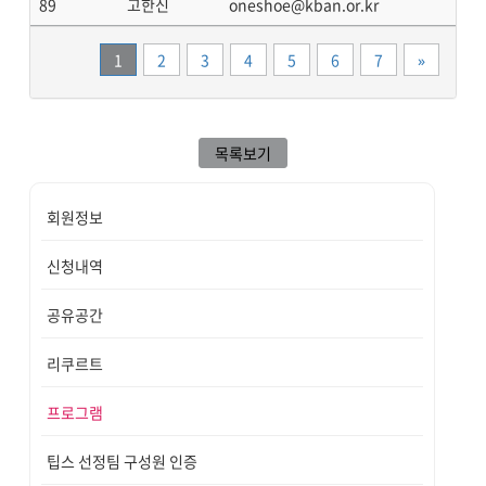
89
고한신
oneshoe@kban.or.kr
끝
1
2
3
4
5
6
7
»
목록보기
회원정보
신청내역
공유공간
리쿠르트
프로그램
팁스 선정팀 구성원 인증