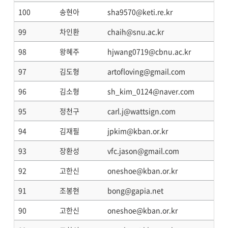
100
송현아
sha9570@keti.re.kr
99
차인환
chaih@snu.ac.kr
98
왕혜주
hjwang0719@cbnu.ac.kr
97
김도형
artofloving@gmail.com
96
김소형
sh_kim_0124@naver.com
95
정천구
carl.j@wattsign.com
94
김재필
jpkim@kban.or.kr
93
장환성
vfc.jason@gmail.com
92
고한신
oneshoe@kban.or.kr
91
조봉현
bong@gapia.net
90
고한신
oneshoe@kban.or.kr