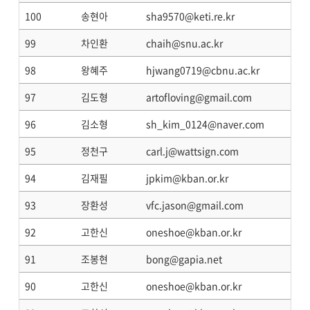
100
송현아
sha9570@keti.re.kr
99
차인환
chaih@snu.ac.kr
98
왕혜주
hjwang0719@cbnu.ac.kr
97
김도형
artofloving@gmail.com
96
김소형
sh_kim_0124@naver.com
95
정천구
carl.j@wattsign.com
94
김재필
jpkim@kban.or.kr
93
장환성
vfc.jason@gmail.com
92
고한신
oneshoe@kban.or.kr
91
조봉현
bong@gapia.net
90
고한신
oneshoe@kban.or.kr