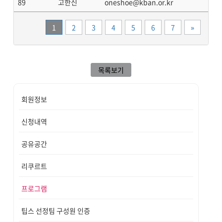
89
고한신
oneshoe@kban.or.kr
끝
1
2
3
4
5
6
7
»
목록보기
회원정보
신청내역
공유공간
리쿠르트
프로그램
팁스 선정팀 구성원 인증