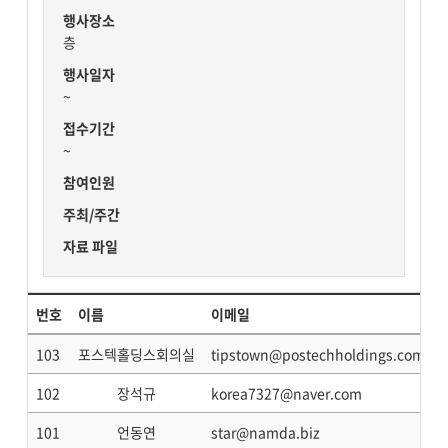
행사장소
층
행사일자
~
접수기간
~
참여인원
주최/주간
자료 파일
번호
이름
이메일
103
포스텍홀딩스회의실
tipstown@postechholdings.com
102
장석규
korea7327@naver.com
101
언동연
star@namda.biz