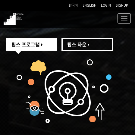
한국어
ENGLISH
LOGIN
SIGNUP
Toggl
navig
TIPS
팁스 프로그램
팁스 타운