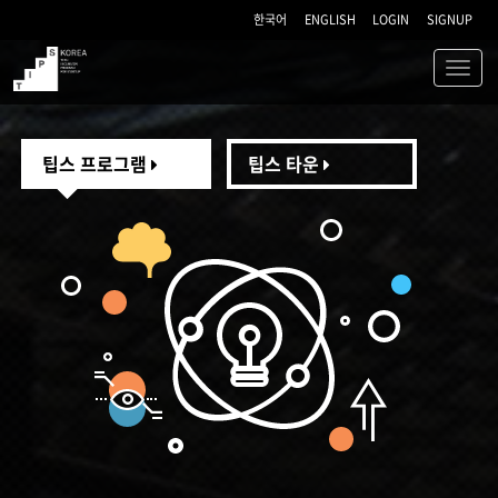
한국어
ENGLISH
LOGIN
SIGNUP
Toggl
navig
TIPS
팁스 프로그램
팁스 타운