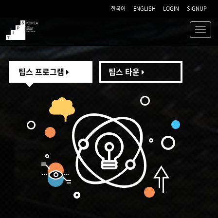
한국어
ENGLISH
LOGIN
SIGNUP
Toggl
navig
TIPS
팁스 프로그램
팁스 타운