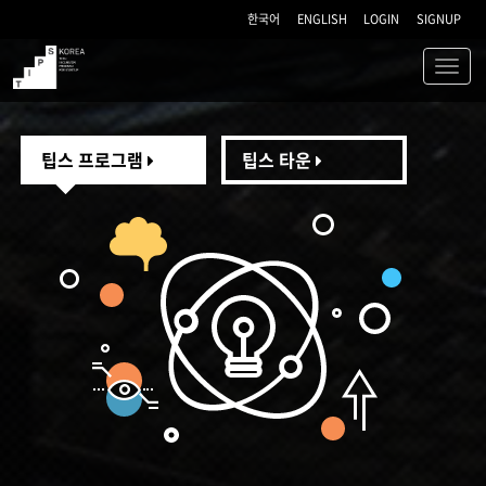
한국어
ENGLISH
LOGIN
SIGNUP
Toggl
navig
TIPS
팁스 프로그램
팁스 타운