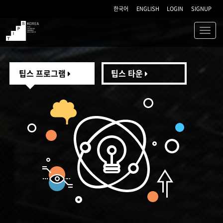
한국어
ENGLISH
LOGIN
SIGNUP
Toggl
navig
TIPS
팁스 프로그램
팁스 타운