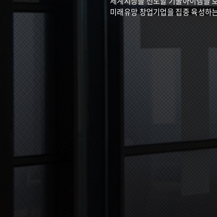
세계시장을 선도할 기술아이템을 
미래유망 창업기업을 집중 육성하