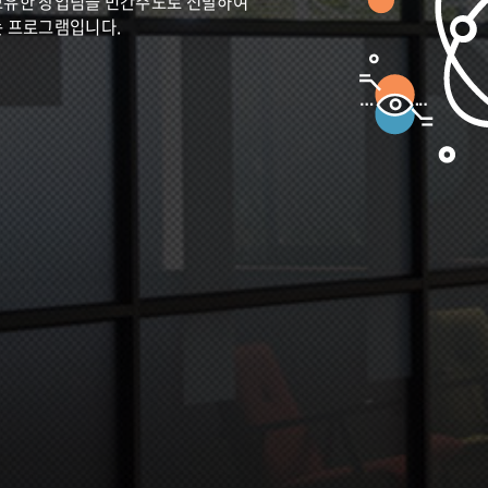
보유한 창업팀을 민간주도로 선발하여
는 프로그램입니다.