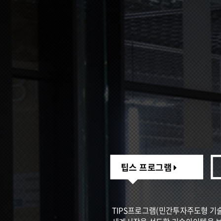
팁스 프로그램
팁스 프로그램
TIPS프로그램(민간투자주도형 기