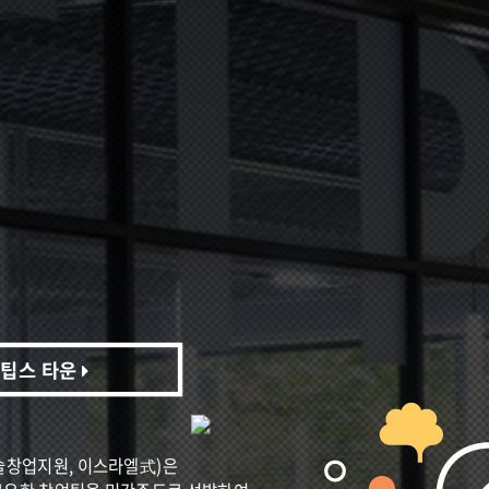
팁스 타운
팁스 타운
술창업지원, 이스라엘式)은