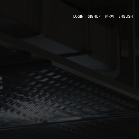
LOGIN
SIGNUP
한국어
ENGLISH