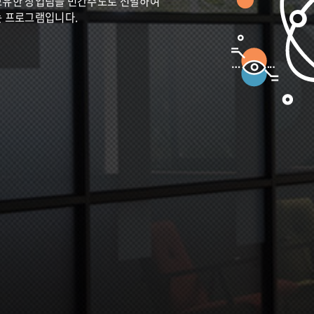
보유한 창업팀을 민간주도로 선발하여
는 프로그램입니다.