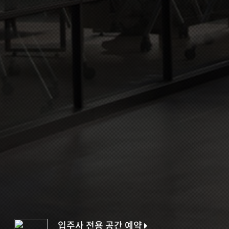
입주사 전용 공간 예약