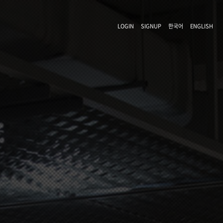
LOGIN
SIGNUP
한국어
ENGLISH