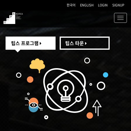
한국어
ENGLISH
LOGIN
SIGNUP
Toggl
navig
TIPS
팁스 프로그램
팁스 타운