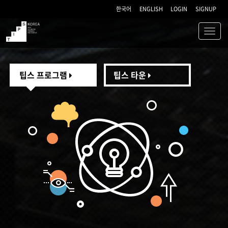
한국어
ENGLISH
LOGIN
SIGNUP
Toggl
navig
TIPS
팁스 프로그램
팁스 타운