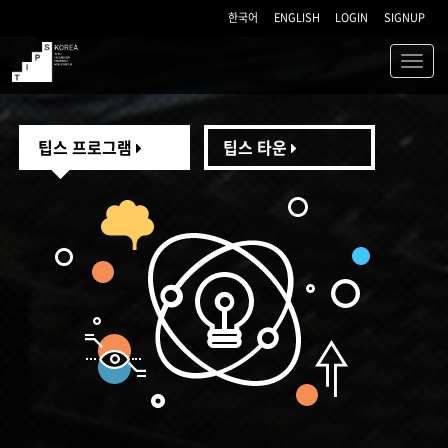
한국어
ENGLISH
LOGIN
SIGNUP
Toggl
navig
TIPS
팁스 프로그램
팁스 타운