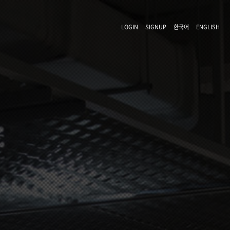
LOGIN
SIGNUP
한국어
ENGLISH