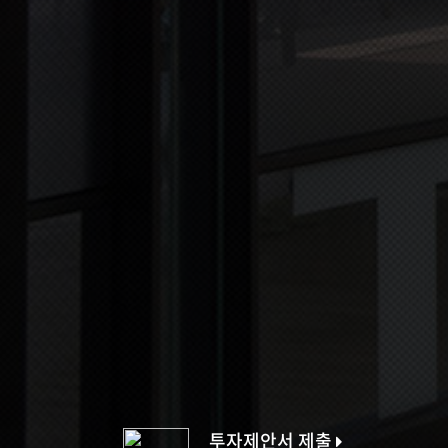
투자제안서 제출