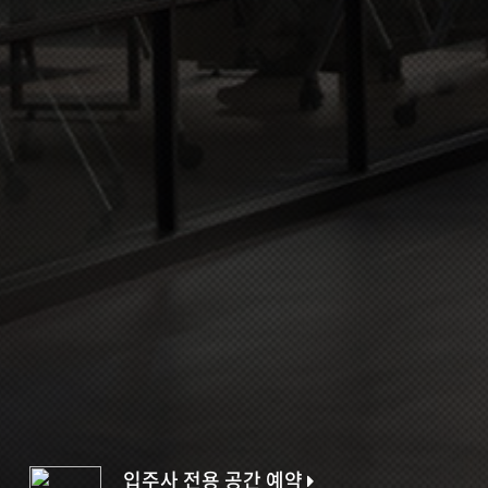
입주사 전용 공간 예약