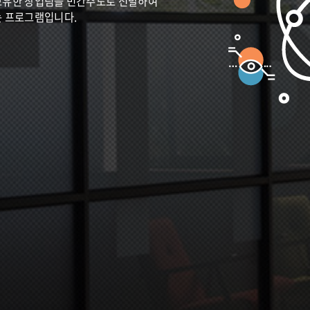
보유한 창업팀을 민간주도로 선발하여
는 프로그램입니다.