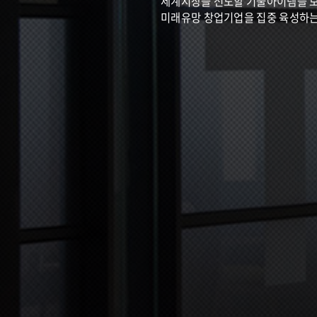
세계시장을 선도할 기술아이템을 
미래유망 창업기업을 집중 육성하