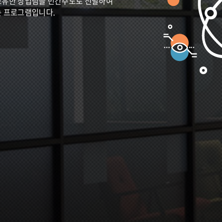
보유한 창업팀을 민간주도로 선발하여
는 프로그램입니다.