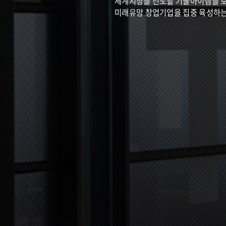
세계시장을 선도할 기술아이템을 
미래유망 창업기업을 집중 육성하