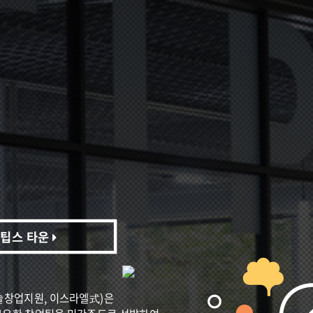
팁스 타운
팁스 타운
술창업지원, 이스라엘式)은