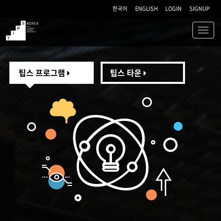
한국어
ENGLISH
LOGIN
SIGNUP
Toggl
navig
TIPS
팁스 프로그램
팁스 타운