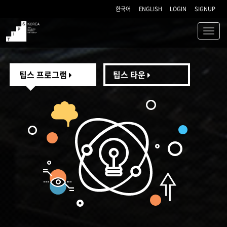
한국어
ENGLISH
LOGIN
SIGNUP
Toggl
navig
TIPS
팁스 프로그램
팁스 타운