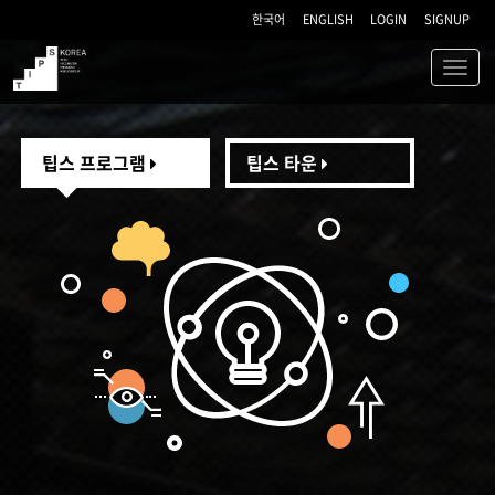
한국어
ENGLISH
LOGIN
SIGNUP
Toggl
navig
TIPS
팁스 프로그램
팁스 타운