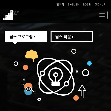
한국어
ENGLISH
LOGIN
SIGNUP
Toggl
navig
TIPS
팁스 프로그램
팁스 타운