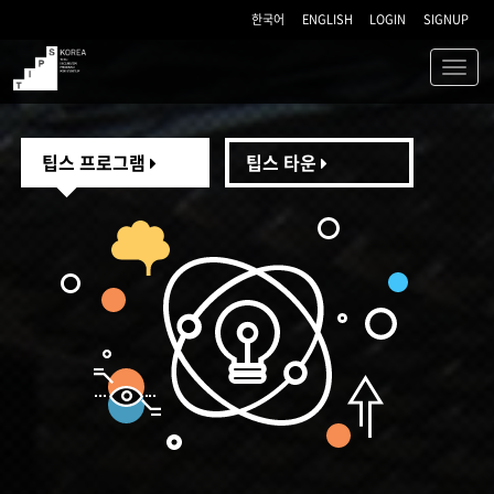
한국어
ENGLISH
LOGIN
SIGNUP
Toggl
navig
TIPS
팁스 프로그램
팁스 타운