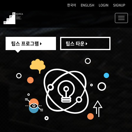
한국어
ENGLISH
LOGIN
SIGNUP
Toggl
navig
TIPS
팁스 프로그램
팁스 타운